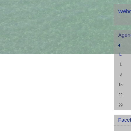
Web
Agen
L
1
8
15
22
29
Face