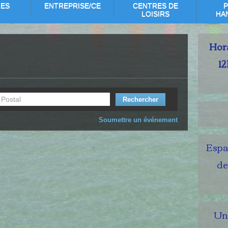
RES
ENTREPRISE/CE
CENTRES DE
P
LOISIRS
HA
Hora
12
Soumettre un événement
Espac
de
Un