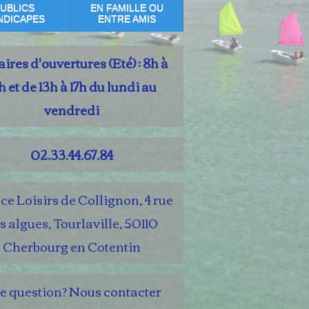
UBLICS
EN FAMILLE OU
NDICAPES
ENTRE AMIS
ires d'ouvertures (Eté) : 8h à
h et de 13h à 17h du lundi au
vendredi
02.33.44.67.84
e Loisirs de Collignon, 4 rue
s algues, Tourlaville, 50110
Cherbourg en Cotentin
e question? Nous contacter