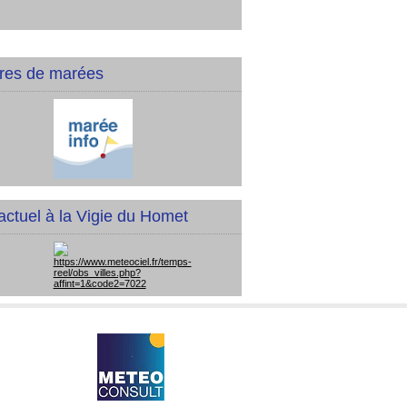
res de marées
actuel à la Vigie du Homet