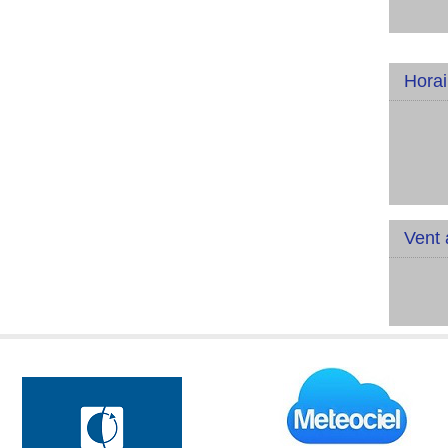
Horai
Vent 