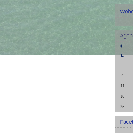
Web
Agen
L
4
11
18
25
Face