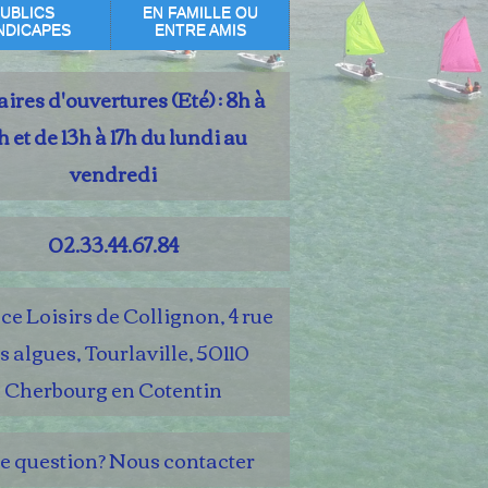
UBLICS
EN FAMILLE OU
NDICAPES
ENTRE AMIS
ires d'ouvertures (Eté) : 8h à
h et de 13h à 17h du lundi au
vendredi
02.33.44.67.84
e Loisirs de Collignon, 4 rue
s algues, Tourlaville, 50110
Cherbourg en Cotentin
e question? Nous contacter