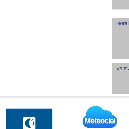
Horai
Vent 