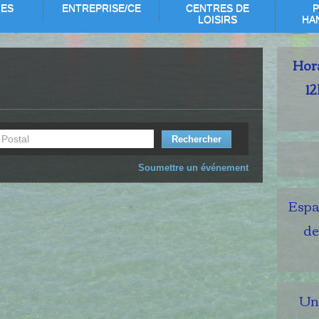
RES
ENTREPRISE/CE
CENTRES DE
P
LOISIRS
HA
Hora
12
Soumettre un événement
Espac
de
Un