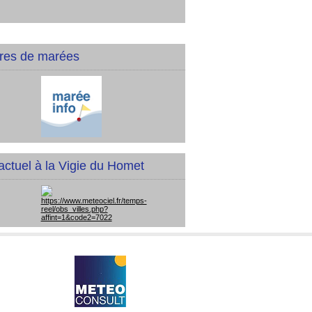
res de marées
actuel à la Vigie du Homet