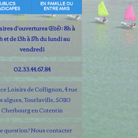
UBLICS
EN FAMILLE OU
NDICAPES
ENTRE AMIS
ires d'ouvertures (Eté) : 8h à
h et de 13h à 17h du lundi au
vendredi
02.33.44.67.84
e Loisirs de Collignon, 4 rue
s algues, Tourlaville, 50110
Cherbourg en Cotentin
e question? Nous contacter