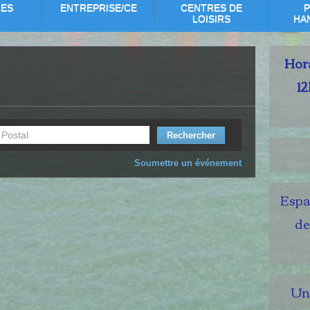
RES
ENTREPRISE/CE
CENTRES DE
P
LOISIRS
HA
Hora
12
Soumettre un événement
Espac
de
Un