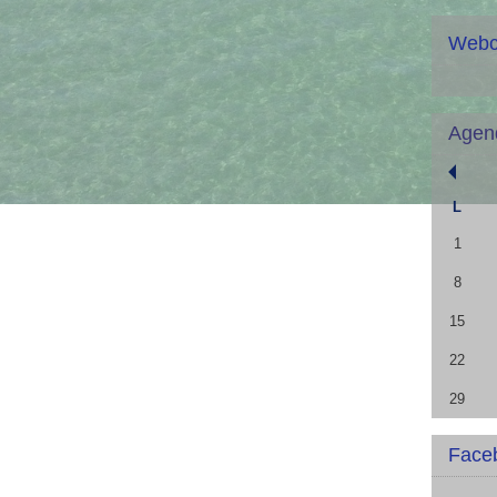
Web
Agen
L
1
8
15
22
29
Face