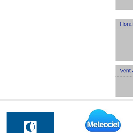
Horai
Vent 