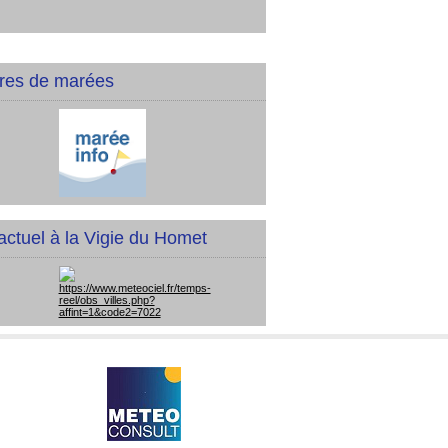
res de marées
actuel à la Vigie du Homet