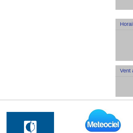
Horai
Vent 