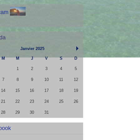
cam
da
Janvier 2025
M
M
J
V
S
D
1
2
3
4
5
7
8
9
10
11
12
14
15
16
17
18
19
21
22
23
24
25
26
28
29
30
31
book