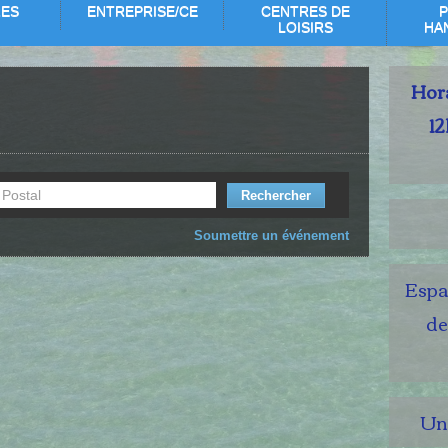
RES
ENTREPRISE/CE
CENTRES DE
P
LOISIRS
HA
Hora
12
Soumettre un événement
Espac
de
Un