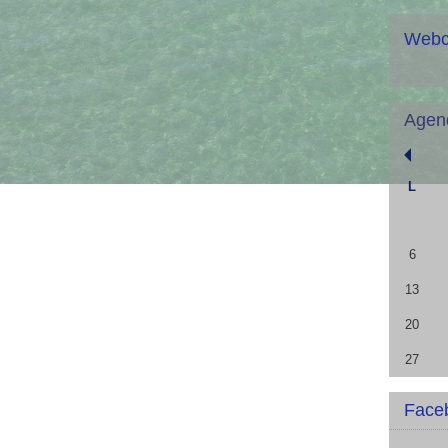
Web
Agen
L
6
13
20
27
Face