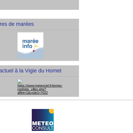
res de marées
actuel à la Vigie du Homet